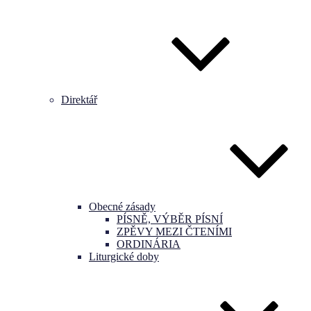
Direktář
Obecné zásady
PÍSNĚ, VÝBĚR PÍSNÍ
ZPĚVY MEZI ČTENÍMI
ORDINÁRIA
Liturgické doby