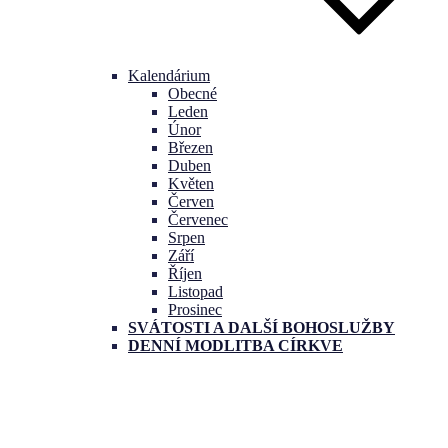
Kalendárium
Obecné
Leden
Únor
Březen
Duben
Květen
Červen
Červenec
Srpen
Září
Říjen
Listopad
Prosinec
SVÁTOSTI A DALŠÍ BOHOSLUŽBY
DENNÍ MODLITBA CÍRKVE