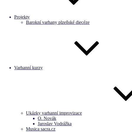
Projekty
Barokní varhany plzeňské diecéze
Varhanní kurzy
Ukázky varhanní improvizace
O. Novák
Jaroslav Vodrážka
Musica sacra.cz