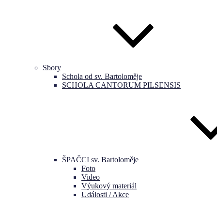
Sbory
Schola od sv. Bartoloměje
SCHOLA CANTORUM PILSENSIS
ŠPAČCI sv. Bartoloměje
Foto
Video
Výukový materiál
Události / Akce