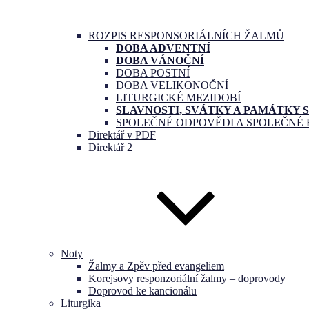
ROZPIS RESPONSORIÁLNÍCH ŽALMŮ
DOBA ADVENTNÍ
DOBA VÁNOČNÍ
DOBA POSTNÍ
DOBA VELIKONOČNÍ
LITURGICKÉ MEZIDOBÍ
SLAVNOSTI, SVÁTKY A PAMÁTKY 
SPOLEČNÉ ODPOVĚDI A SPOLEČNÉ
Direktář v PDF
Direktář 2
Noty
Žalmy a Zpěv před evangeliem
Korejsovy responzoriální žalmy – doprovody
Doprovod ke kancionálu
Liturgika