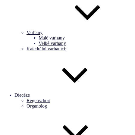
Varhany
Malé varhany
Velké varhany
Katedrální varhaníci:
Diecéze
Regenschori
Organolog