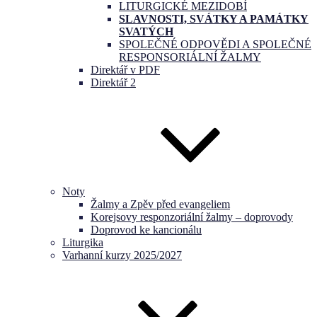
LITURGICKÉ MEZIDOBÍ
SLAVNOSTI, SVÁTKY A PAMÁTKY
SVATÝCH
SPOLEČNÉ ODPOVĚDI A SPOLEČNÉ
RESPONSORIÁLNÍ ŽALMY
Direktář v PDF
Direktář 2
Noty
Žalmy a Zpěv před evangeliem
Korejsovy responzoriální žalmy – doprovody
Doprovod ke kancionálu
Liturgika
Varhanní kurzy 2025/2027