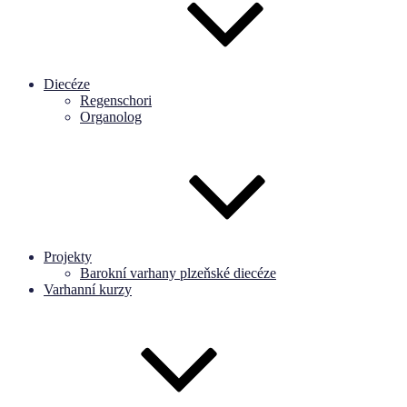
Diecéze
Regenschori
Organolog
Projekty
Barokní varhany plzeňské diecéze
Varhanní kurzy