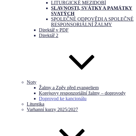
LITURGICKÉ MEZIDOBÍ
SLAVNOSTI, SVÁTKY A PAMÁTKY
SVATÝCH
SPOLEČNÉ ODPOVĚDI A SPOLEČNÉ
RESPONSORIÁLNÍ ŽALMY
Direktář v PDF
Direktář 2
Noty
Žalmy a Zpěv před evangeliem
Korejsovy responzoriální žalmy – doprovody
Doprovod ke kancionálu
Liturgika
Varhanní kurzy 2025/2027