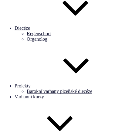
Diecéze
Regenschori
Organolog
Projekty
Barokní varhany plzeňské diecéze
Varhanní kurzy