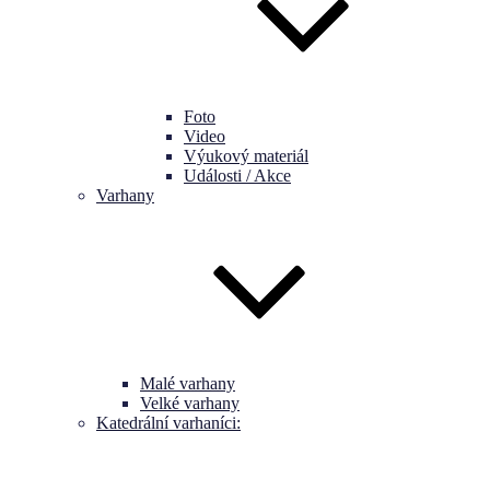
Foto
Video
Výukový materiál
Události / Akce
Varhany
Malé varhany
Velké varhany
Katedrální varhaníci: