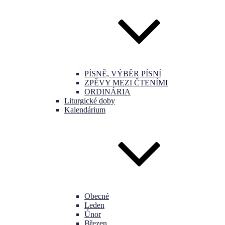
PÍSNĚ, VÝBĚR PÍSNÍ
ZPĚVY MEZI ČTENÍMI
ORDINÁRIA
Liturgické doby
Kalendárium
Obecné
Leden
Únor
Březen