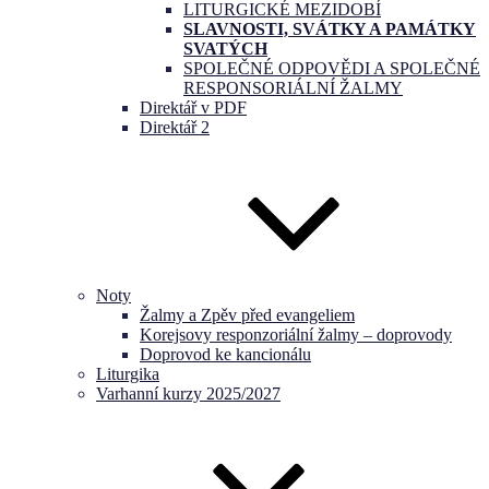
LITURGICKÉ MEZIDOBÍ
SLAVNOSTI, SVÁTKY A PAMÁTKY
SVATÝCH
SPOLEČNÉ ODPOVĚDI A SPOLEČNÉ
RESPONSORIÁLNÍ ŽALMY
Direktář v PDF
Direktář 2
Noty
Žalmy a Zpěv před evangeliem
Korejsovy responzoriální žalmy – doprovody
Doprovod ke kancionálu
Liturgika
Varhanní kurzy 2025/2027