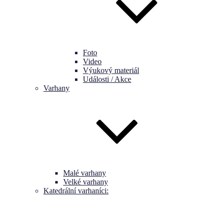
Foto
Video
Výukový materiál
Události / Akce
Varhany
Malé varhany
Velké varhany
Katedrální varhaníci: