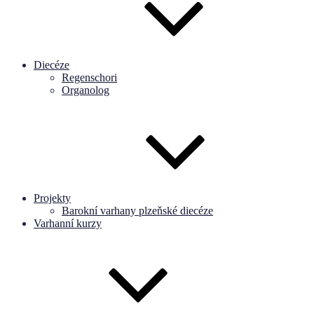
Diecéze
Regenschori
Organolog
Projekty
Barokní varhany plzeňské diecéze
Varhanní kurzy