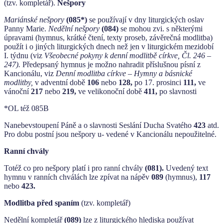
(tzv. kompletář).
Nešpory
Mariánské nešpory
(085*)
se používají v dny liturgických oslav
Panny Marie.
Nedělní nešpory
(084)
se mohou zvi. s některými
úpravami (hymnus, krátké čtení, texty proseb, závěrečná modlitba)
použít i o jiných liturgických dnech než jen v liturgickém mezidobí
I. týdnu (viz
Všeobecné pokyny k denní modlitbě církve, Čl. 246 –
247).
Předepsaný hymnus je možno nahradit příslušnou písní z
Kancionálu, viz
Denní modlitba církve – Hymny a básnické
modlitby,
v adventní době
106
nebo
128,
po 17. prosinci
111,
ve
vánoční
217
nebo
219,
ve velikonoční době
411,
po slavnosti
*OL též 085B
Nanebevstoupení Páně a o slavnosti Seslání Ducha Svatého
423
atd.
Pro dobu postní jsou nešpory u- vedené v Kancionálu nepoužitelné.
Ranní chvály
Totéž co pro nešpory platí i pro ranní chvály
(081).
Uvedený text
hymnu v ranních chválách lze zpívat na nápěv
089
(hymnus),
117
nebo
423.
Modlitba před spaním
(tzv. kompletář)
Nedělní kompletář
(089)
lze z liturgického hlediska používat