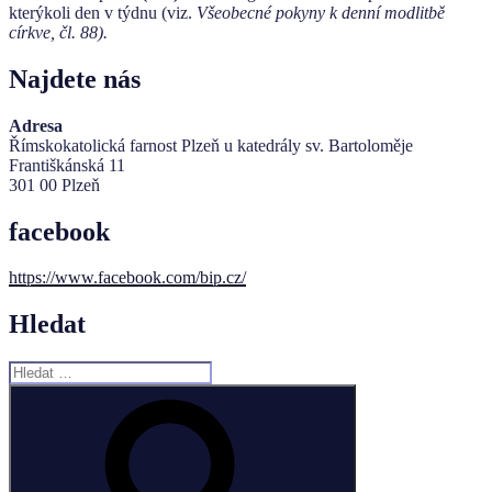
kterýkoli den v týdnu (viz.
Všeobecné pokyny k denní modlitbě
církve, čl. 88).
Najdete nás
Adresa
Římskokatolická farnost Plzeň u katedrály sv. Bartoloměje
Františkánská 11
301 00 Plzeň
facebook
https://www.facebook.com/bip.cz/
Hledat
Hledat:
Hledání