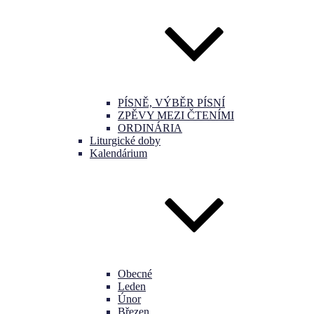
PÍSNĚ, VÝBĚR PÍSNÍ
ZPĚVY MEZI ČTENÍMI
ORDINÁRIA
Liturgické doby
Kalendárium
Obecné
Leden
Únor
Březen