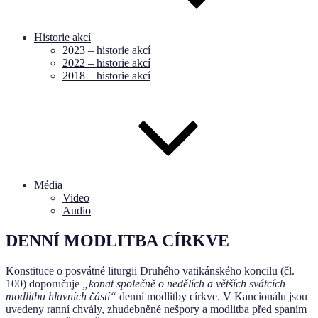
Historie akcí
2023 – historie akcí
2022 – historie akcí
2018 – historie akcí
Média
Video
Audio
DENNÍ MODLITBA CÍRKVE
Konstituce o posvátné liturgii Druhého vatikánského koncilu (čl.
100) doporučuje
„konat společně o nedělích a větších svátcích
modlitbu hlavních částí“
denní modlitby církve. V Kan­cionálu jsou
uvedeny ranní chvály, zhudebněné nešpory a modlitba před spaním