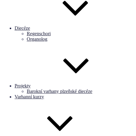
Diecéze
Regenschori
Organolog
Projekty
Barokní varhany plzeňské diecéze
Varhanní kurzy