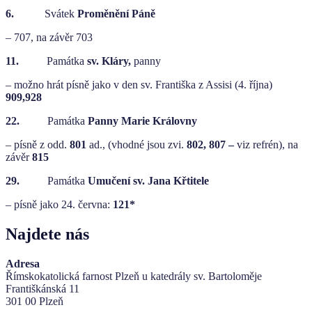
6.
Svátek
Proměnění Páně
– 707, na závěr 703
11.
Památka
sv. Kláry,
panny
– možno hrát písně jako v den sv. Františka z Assisi (4. října)
909,928
22.
Památka
Panny Marie Královny
– písně z odd.
801
ad., (vhodné jsou zvi.
802, 807 –
viz refrén), na
závěr
815
29.
Památka
Umučení sv. Jana Křtitele
– písně jako 24. června:
121*
Najdete nás
Adresa
Římskokatolická farnost Plzeň u katedrály sv. Bartoloměje
Františkánská 11
301 00 Plzeň