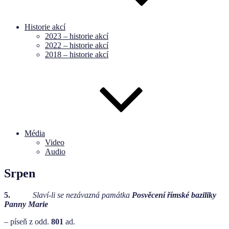
Historie akcí
2023 – historie akcí
2022 – historie akcí
2018 – historie akcí
Média
Video
Audio
Srpen
5.
Slaví-li se nezávazná památka
Posvěcení římské baziliky
Panny Marie
– píseň z odd.
801
ad.