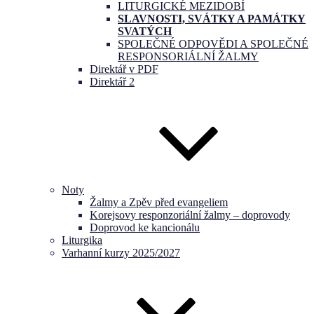
LITURGICKÉ MEZIDOBÍ
SLAVNOSTI, SVÁTKY A PAMÁTKY
SVATÝCH
SPOLEČNÉ ODPOVĚDI A SPOLEČNÉ
RESPONSORIÁLNÍ ŽALMY
Direktář v PDF
Direktář 2
Noty
Žalmy a Zpěv před evangeliem
Korejsovy responzoriální žalmy – doprovody
Doprovod ke kancionálu
Liturgika
Varhanní kurzy 2025/2027