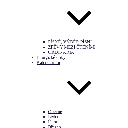
PÍSNĚ, VÝBĚR PÍSNÍ
ZPĚVY MEZI ČTENÍMI
ORDINÁRIA
Liturgické doby
Kalendárium
Obecné
Leden
Únor
Březen