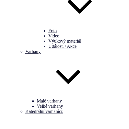
Foto
Video
Výukový materiál
Události / Akce
Varhany
Malé varhany
Velké varhany
Katedrální varhaníci: