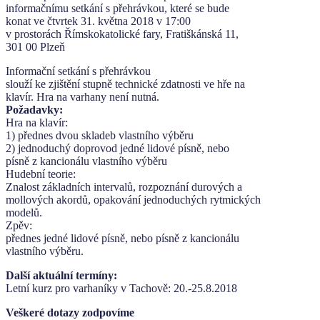
informačnímu setkání s přehrávkou, které se bude
konat ve čtvrtek 31. května 2018 v 17:00
v prostorách Římskokatolické fary, Fratiškánská 11,
301 00 Plzeň
Informační setkání s přehrávkou
slouží ke zjištění stupně technické zdatnosti ve hře na
klavír. Hra na varhany není nutná.
Požadavky:
Hra na klavír:
1) přednes dvou skladeb vlastního výběru
2) jednoduchý doprovod jedné lidové písně, nebo
písně z kancionálu vlastního výběru
Hudební teorie:
Znalost základních intervalů, rozpoznání durových a
mollových akordů, opakování jednoduchých rytmických
modelů.
Zpěv:
přednes jedné lidové písně, nebo písně z kancionálu
vlastního výběru.
Další aktuální termíny:
Letní kurz pro varhaníky v Tachově: 20.-25.8.2018
Veškeré dotazy zodpovíme