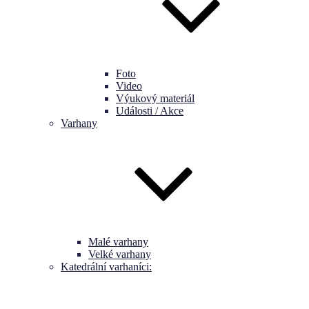
Foto
Video
Výukový materiál
Události / Akce
Varhany
Malé varhany
Velké varhany
Katedrální varhaníci: