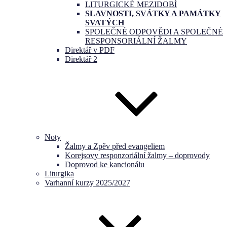
LITURGICKÉ MEZIDOBÍ
SLAVNOSTI, SVÁTKY A PAMÁTKY
SVATÝCH
SPOLEČNÉ ODPOVĚDI A SPOLEČNÉ
RESPONSORIÁLNÍ ŽALMY
Direktář v PDF
Direktář 2
Noty
Žalmy a Zpěv před evangeliem
Korejsovy responzoriální žalmy – doprovody
Doprovod ke kancionálu
Liturgika
Varhanní kurzy 2025/2027