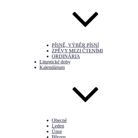
PÍSNĚ, VÝBĚR PÍSNÍ
ZPĚVY MEZI ČTENÍMI
ORDINÁRIA
Liturgické doby
Kalendárium
Obecné
Leden
Únor
Březen