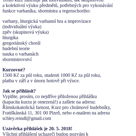
a kolektivní výuku předmětů, potřebných pro vykonávání
funkce varhaníka, sbormistra a regenschoriho:
varhany, liturgická varhanní hra a improvizace
(individuální výuka)
zpěv (skupinová výuka)
liturgika
gregoriánský chorál
hudební teorie
nauka o varhanách
sbormistrovství
Kurzovné?
1500 Kč za půl roku, studenti 1000 Kč za půl roku,
platba v září a v únoru hotově při výuce.
Jak se přihlásit?
Vyplňte, prosím, co nejdříve přiloženou přihlášku
(kapacita kurzu je omezená!) a zašlete na adresu:
Římskokatolická farnost, Kurz pro chrámové hudebníky,
Fratiškánská 11, 301 00 Plzeň, nebo e-mailem na adresu
schley.reindl@gmail.com
Uzávěrka přihlášek je 20. 5. 2018!
Všichni přihlášení uchazeči budou pozváni k