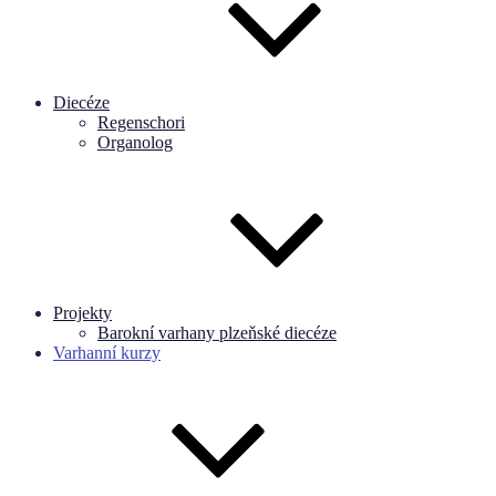
Diecéze
Regenschori
Organolog
Projekty
Barokní varhany plzeňské diecéze
Varhanní kurzy