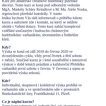
Kurz pro amatérské chrámové hudebníky plzeňské
diecéze. Tento kurz se koná pod odborným vedením
MgA. Markéty Schley Reindlové a M. Mu. Aleše Noska,
regenschori plzeňské katedrály. V tomto
letáku bychom Vás rádi informovali o průběhu tohoto
kurzu a naleznete zde i kontakt, na který se můžete
obrátit s Vašimi dotazy. Tento kurz nabízí komplexní
vzdělání současným i budoucím chrámovým
hudebníkům: varhaníkům, sbormistrům a ředitelům
kůrů.
Kdy?
Výuka se koná od září 2018 do června 2020 ve
dvoutýdenním cyklu, vždy první čtvrtek a třetí sobotu
v měsíci. Součástí kurzu je i letní soustředění s intenzivní
výukou v době letních prázdnin a každoroční Přehlídka
varhaníků první sobotu v červnu. V červenci a srpnu se
pravidelná výuka nekoná.
Kde?
Individuální, skupinová i kolektivní výuka probíhá ve
varhanním sále a ve společenském sále v prostorách
římskokatolické fary, Františkánská 11, Plzeň.
Co je náplní kurzu?
Tento kurz zahrnuje jak individuální, tak skupinovou