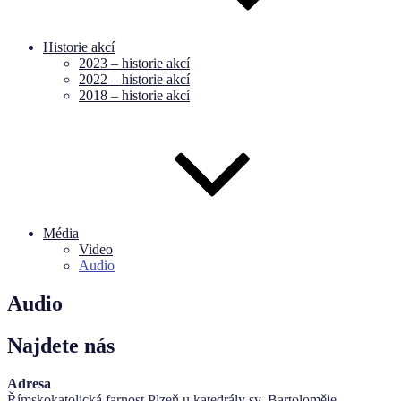
Historie akcí
2023 – historie akcí
2022 – historie akcí
2018 – historie akcí
Média
Video
Audio
Audio
Najdete nás
Adresa
Římskokatolická farnost Plzeň u katedrály sv. Bartoloměje