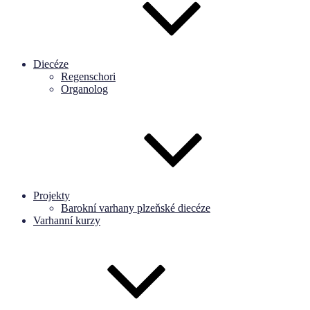
Diecéze
Regenschori
Organolog
Projekty
Barokní varhany plzeňské diecéze
Varhanní kurzy