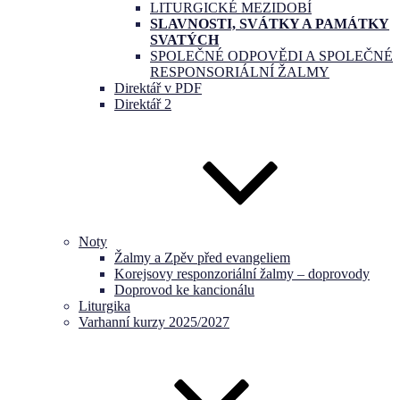
LITURGICKÉ MEZIDOBÍ
SLAVNOSTI, SVÁTKY A PAMÁTKY
SVATÝCH
SPOLEČNÉ ODPOVĚDI A SPOLEČNÉ
RESPONSORIÁLNÍ ŽALMY
Direktář v PDF
Direktář 2
Noty
Žalmy a Zpěv před evangeliem
Korejsovy responzoriální žalmy – doprovody
Doprovod ke kancionálu
Liturgika
Varhanní kurzy 2025/2027