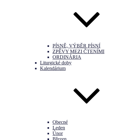
PÍSNĚ, VÝBĚR PÍSNÍ
ZPĚVY MEZI ČTENÍMI
ORDINÁRIA
Liturgické doby
Kalendárium
Obecné
Leden
Únor
Březen