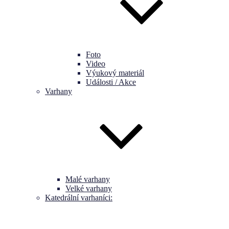
Foto
Video
Výukový materiál
Události / Akce
Varhany
Malé varhany
Velké varhany
Katedrální varhaníci: